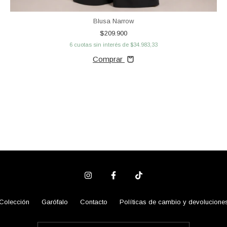
Blusa Narrow
$209.900
6
cuotas sin interés de
$34.983,33
Comprar
Colección
Garófalo
Contacto
Políticas de cambio y devolucione