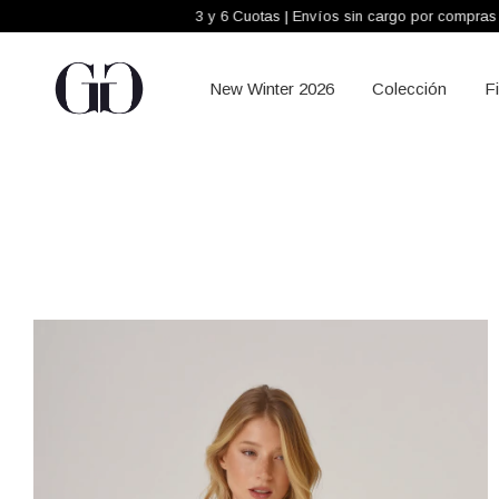
3 y 6 Cuotas | Envíos sin cargo por compras +$300.000
New Winter 2026
Colección
F