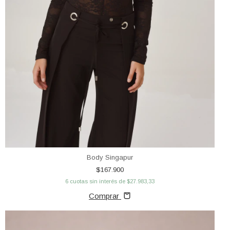
Body Singapur
$167.900
6
cuotas sin interés de
$27.983,33
Comprar