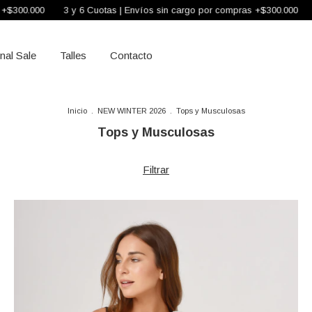
3 y 6 Cuotas | Envíos sin cargo por compras +$300.000
3 y 6 Cuotas 
inal Sale
Talles
Contacto
Inicio
.
NEW WINTER 2026
.
Tops y Musculosas
Tops y Musculosas
Filtrar