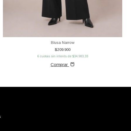
Blusa Narrow
$209.900
6
cuotas sin interés de
$34.983,33
Comprar
s