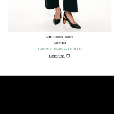
Musculosa Bahia
$89.900
6
cuotas sin interés de
$14.983,33
Comprar