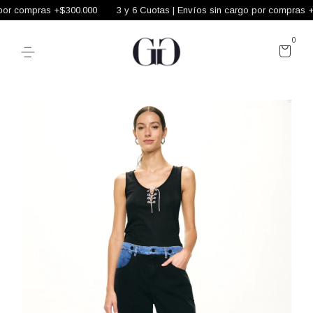
or compras +$300.000
3 y 6 Cuotas | Envíos sin cargo por compras +$
0