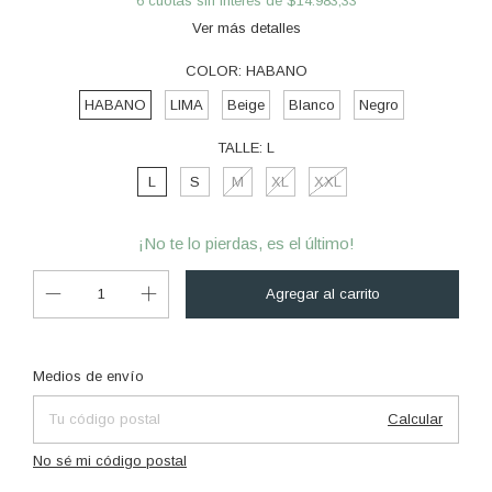
6
cuotas sin interés de
$14.983,33
Ver más detalles
COLOR:
HABANO
HABANO
LIMA
Beige
Blanco
Negro
TALLE:
L
L
S
M
XL
XXL
¡No te lo pierdas, es el último!
Cambiar CP
Entregas para el CP:
Medios de envío
Calcular
No sé mi código postal