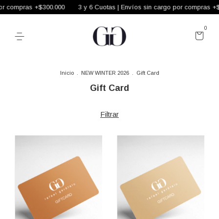
or compras +$300.000
3 y 6 Cuotas | Envíos sin cargo por compras +$
0
Inicio
.
NEW WINTER 2026
.
Gift Card
Gift Card
Filtrar