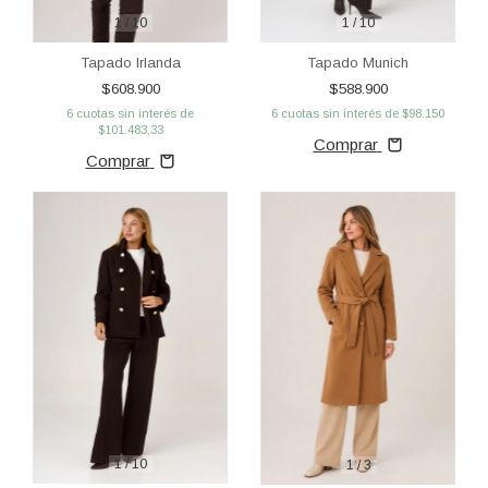
1
/
10
1
/
10
Tapado Irlanda
Tapado Munich
$608.900
$588.900
6
cuotas sin interés de
6
cuotas sin interés de
$98.150
$101.483,33
Comprar
Comprar
1
/
10
1
/
3