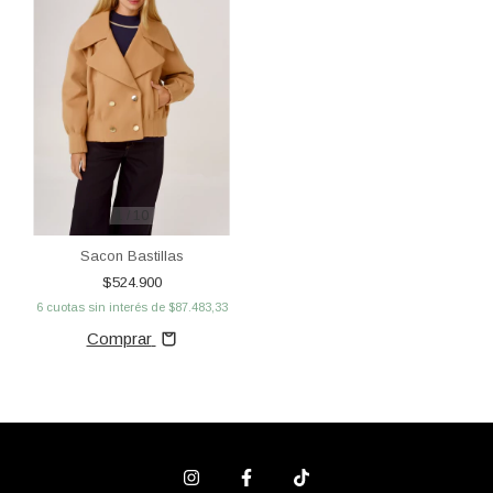
1
/
10
Sacon Bastillas
$524.900
6
cuotas sin interés de
$87.483,33
Comprar