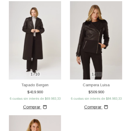
1
/
10
1
/
10
Tapado Bergen
Campera Luisa
$419.900
$509.900
6
cuotas sin interés de
$69.983,33
6
cuotas sin interés de
$84.983,33
Comprar
Comprar