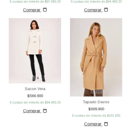
6
cuotas sin interés de
$97.983,33
6
cuotas sin interés de
$94.483,33
Comprar
Comprar
1
/
4
Sacon Vera
1
/
10
$566.900
Tapado Davos
6
cuotas sin interés de
$94.483,33
$609.900
Comprar
6
cuotas sin interés de
$101.650
Comprar