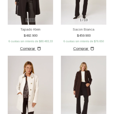
1
/
10
1
/
10
Tapado Klein
Sacon Bianca
$482.900
$459.900
6
cuotas sin interés de
$80.483,33
6
cuotas sin interés de
$76.650
Comprar
Comprar