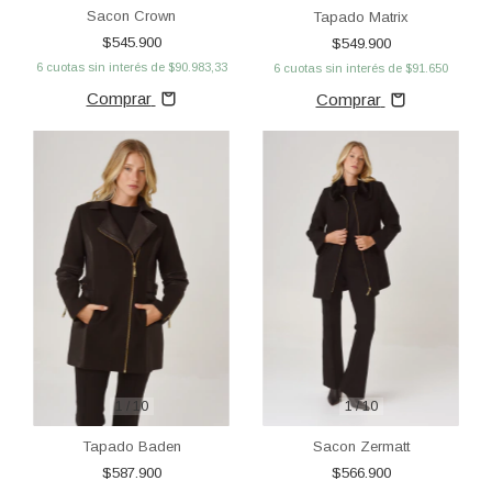
Sacon Crown
Tapado Matrix
$545.900
$549.900
6
cuotas sin interés de
$90.983,33
6
cuotas sin interés de
$91.650
Comprar
Comprar
1
/
10
1
/
10
Tapado Baden
Sacon Zermatt
$587.900
$566.900