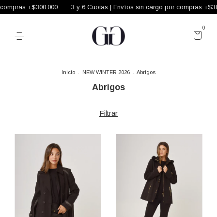
ompras +$300.000
3 y 6 Cuotas | Envíos sin cargo por compras +$300.0
0
Inicio
.
NEW WINTER 2026
.
Abrigos
Abrigos
Filtrar