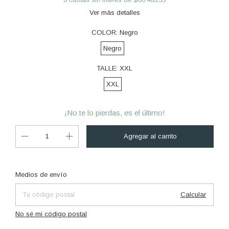
Ver más detalles
COLOR:
Negro
Negro
TALLE:
XXL
XXL
¡No te lo pierdas, es el último!
Cambiar CP
Entregas para el CP:
Medios de envío
Calcular
No sé mi código postal