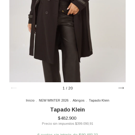
1
/
20
Inicio
.
NEW WINTER 2026
.
Abrigos
.
Tapado Klein
Tapado Klein
$482.900
Precio sin impuestos
$399.090,91
6
cuotas sin interés de
$80.483,33