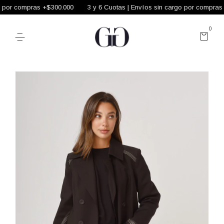
por compras +$300.000
3 y 6 Cuotas | Envíos sin cargo por compras +
0