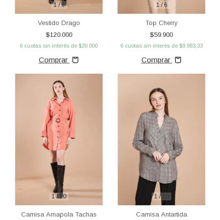
1
/
6
1
/
6
Vestido Drago
Top Cherry
$120.000
$59.900
6
cuotas sin interés de
$20.000
6
cuotas sin interés de
$9.983,33
Comprar
Comprar
1
/
10
1
/
10
Camisa Amapola Tachas
Camisa Antartida