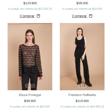
$129.800
$99.000
6
cuotas sin interés de
$21.633,33
6
cuotas sin interés de
$16.500
Comprar
Comprar
1
/
10
1
/
8
Blusa Portugal
Pantalon Raffaella
$99.900
$119.900
6
cuotas sin interés de
$16.650
6
cuotas sin interés de
$19.983,33