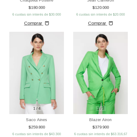
Chaqueta Positive
Jean Cameron
$180.000
$120.000
6
cuotas sin interés de
$30.000
6
cuotas sin interés de
$20.000
Comprar
Comprar
1
/
4
1
/
3
Saco Aines
Blazer Airon
$259.800
$379.900
6
cuotas sin interés de
$43.300
6
cuotas sin interés de
$63.316,67