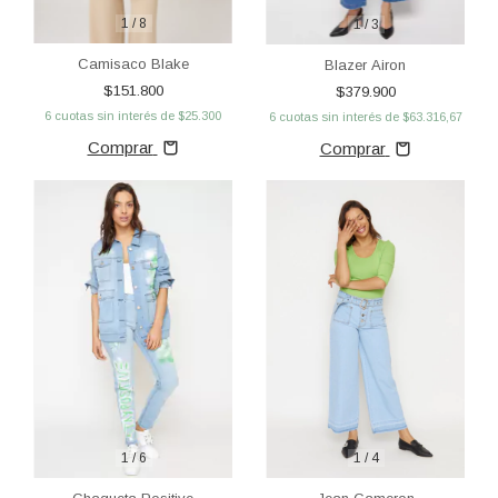
1
/
8
1
/
3
Camisaco Blake
Blazer Airon
$151.800
$379.900
6
cuotas sin interés de
$25.300
6
cuotas sin interés de
$63.316,67
Comprar
Comprar
1
/
6
1
/
4