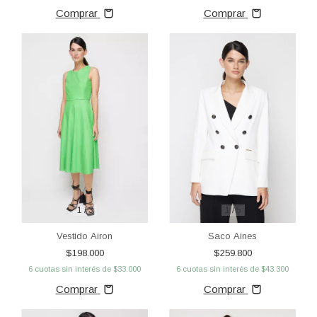
Comprar
Comprar
1
/
3
1
/
5
Vestido Airon
Saco Aines
$198.000
$259.800
6
cuotas sin interés de
$33.000
6
cuotas sin interés de
$43.300
Comprar
Comprar