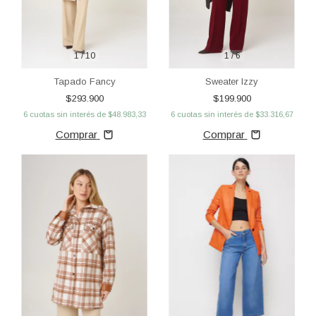
1
/
10
1
/
6
Tapado Fancy
Sweater Izzy
$293.900
$199.900
6
cuotas sin interés de
$48.983,33
6
cuotas sin interés de
$33.316,67
Comprar
Comprar