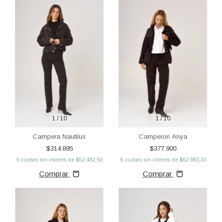
1
/
10
1
/
10
Campera Nautilus
Camperon Anya
$314.895
$377.900
6
cuotas sin interés de
$52.482,50
6
cuotas sin interés de
$62.983,33
Comprar
Comprar