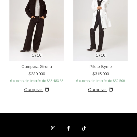
1
/
10
1
/
10
Campera Girona
Piloto Byrne
$230.900
$315.000
6
cuotas sin interés de
$38.483,33
6
cuotas sin interés de
$52.500
Comprar
Comprar