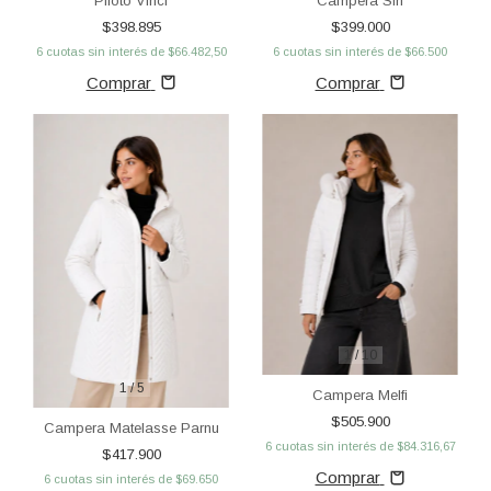
Piloto Vinci
Campera Siri
$398.895
$399.000
6
cuotas sin interés de
$66.482,50
6
cuotas sin interés de
$66.500
Comprar
Comprar
1
/
10
1
/
5
Campera Melfi
$505.900
Campera Matelasse Parnu
6
cuotas sin interés de
$84.316,67
$417.900
Comprar
6
cuotas sin interés de
$69.650