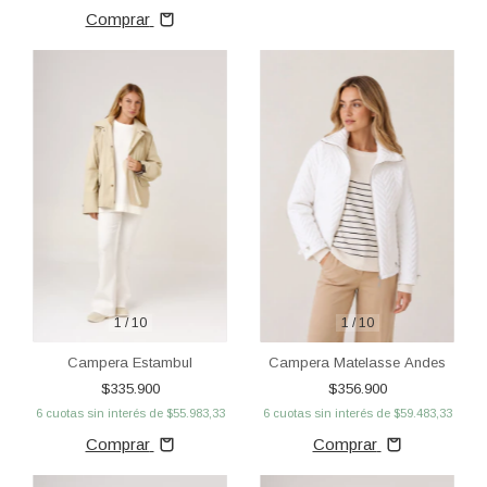
Comprar
1
/
10
1
/
10
Campera Estambul
Campera Matelasse Andes
$335.900
$356.900
6
cuotas sin interés de
$55.983,33
6
cuotas sin interés de
$59.483,33
Comprar
Comprar