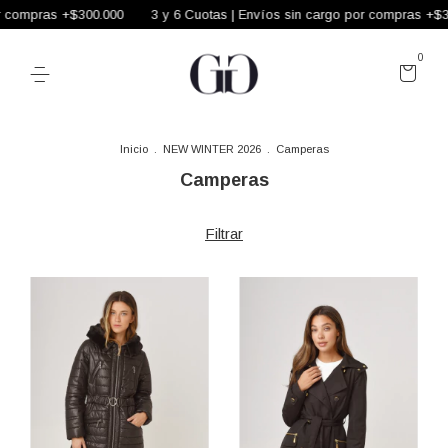
ompras +$300.000
3 y 6 Cuotas | Envíos sin cargo por compras +$300.
0
Inicio
.
NEW WINTER 2026
.
Camperas
Camperas
Filtrar