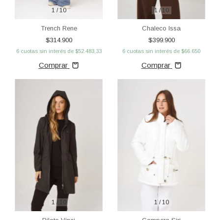
1
/
10
1
/
10
Trench Rene
Chaleco Issa
$314.900
$399.900
6
cuotas sin interés de
$52.483,33
6
cuotas sin interés de
$66.650
Comprar
Comprar
1
/
10
1
/
10