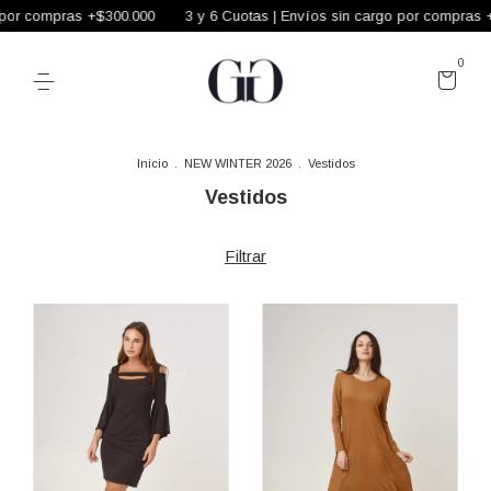
 por compras +$300.000
3 y 6 Cuotas | Envíos sin cargo por compras 
0
Inicio
.
NEW WINTER 2026
.
Vestidos
Vestidos
Filtrar