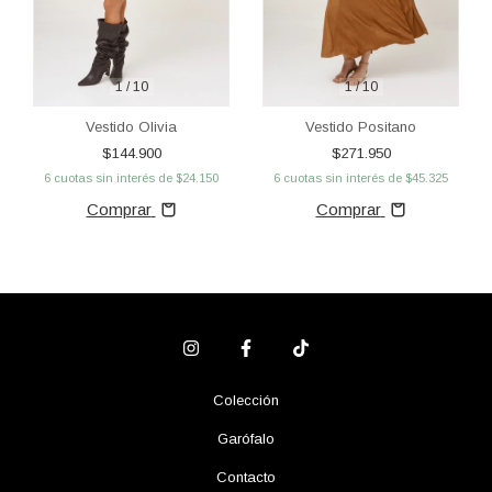
1
/
10
1
/
10
Vestido Positano
Vestido Olivia
$271.950
$144.900
6
cuotas sin interés de
$45.325
6
cuotas sin interés de
$24.150
Comprar
Comprar
Colección
Garófalo
Contacto