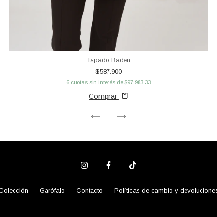
Tapado Baden
$587.900
6
cuotas sin interés de
$97.983,33
Comprar
Colección
Garófalo
Contacto
Políticas de cambio y devolucione