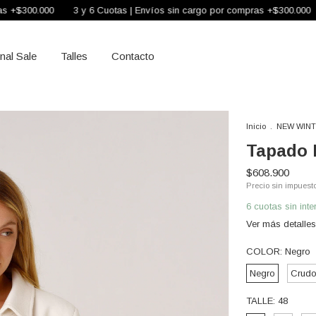
3 y 6 Cuotas | Envíos sin cargo por compras +$300.000
3 y 6 Cuo
inal Sale
Talles
Contacto
Inicio
.
NEW WINT
Tapado 
$608.900
Precio sin impuest
6
cuotas sin int
Ver más detalles
COLOR:
Negro
Negro
Crud
TALLE:
48