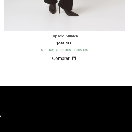
Tapado Munich
$588.900
6
cuotas sin interés de
$98.150
Comprar
s