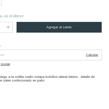
s, es el último!
Cambiar CP
 CP:
o
Calcular
 postal
rgo a la rodilla cuello solapa bolsillos lateral interno , detalle de
en saten confecionado en paño