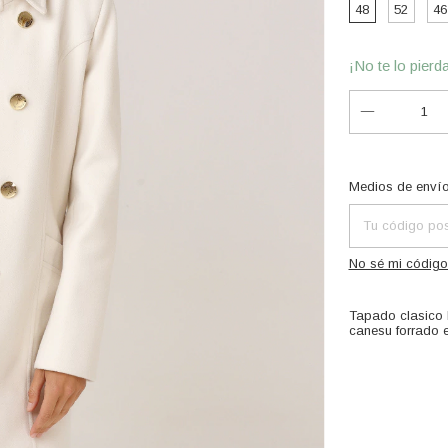
48
52
46
¡No te lo pierda
Entregas para el
Medios de enví
No sé mi código
Tapado clasico la
canesu forrado 