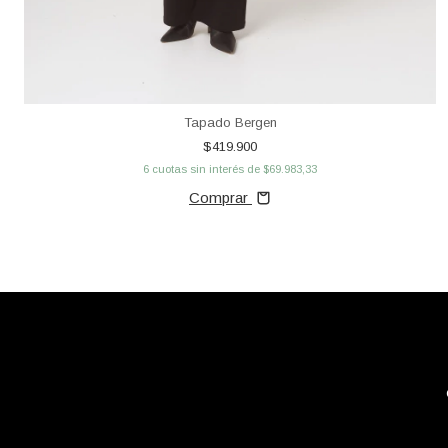
Tapado Bergen
$419.900
6
cuotas sin interés de
$69.983,33
Comprar