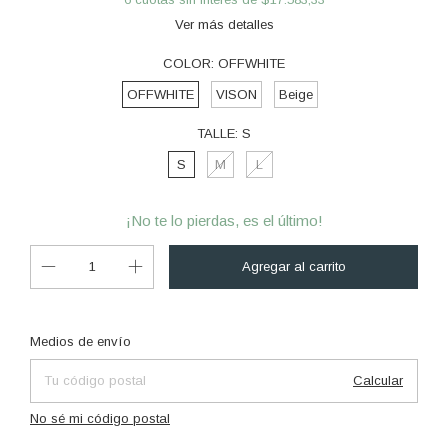
Ver más detalles
COLOR:
OFFWHITE
OFFWHITE
VISON
Beige
TALLE:
S
S
M
L
¡No te lo pierdas, es el último!
Cambiar CP
Entregas para el CP:
Medios de envío
Calcular
No sé mi código postal