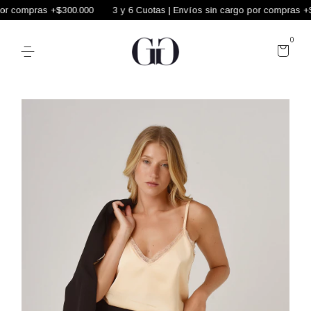
or compras +$300.000
3 y 6 Cuotas | Envíos sin cargo por compras +$
0