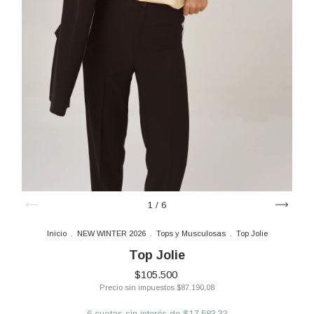
1
/
6
Inicio
.
NEW WINTER 2026
.
Tops y Musculosas
.
Top Jolie
Top Jolie
$105.500
Precio sin impuestos
$87.190,08
6
cuotas sin interés de
$17.583,33