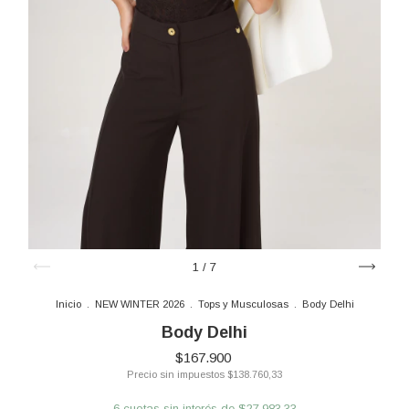
1
/
7
Inicio
.
NEW WINTER 2026
.
Tops y Musculosas
.
Body Delhi
Body Delhi
$167.900
Precio sin impuestos
$138.760,33
6
cuotas sin interés de
$27.983,33