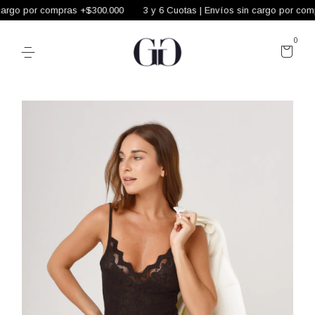
argo por compras +$300.000
3 y 6 Cuotas | Envíos sin cargo por comp
0