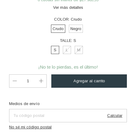
Ver más detalles
COLOR:
Crudo
Crudo
Negro
TALLE:
S
S
L
M
¡No te lo pierdas, es el último!
Cambiar CP
Entregas para el CP:
Medios de envío
Calcular
No sé mi código postal