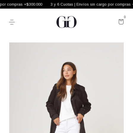
por compras +$300.000
3 y 6 Cuotas | Envíos sin cargo por compras +
0