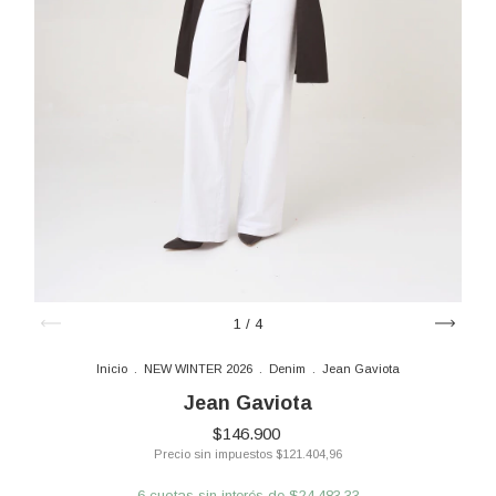
1
/
4
Inicio
.
NEW WINTER 2026
.
Denim
.
Jean Gaviota
Jean Gaviota
$146.900
Precio sin impuestos
$121.404,96
6
cuotas sin interés de
$24.483,33