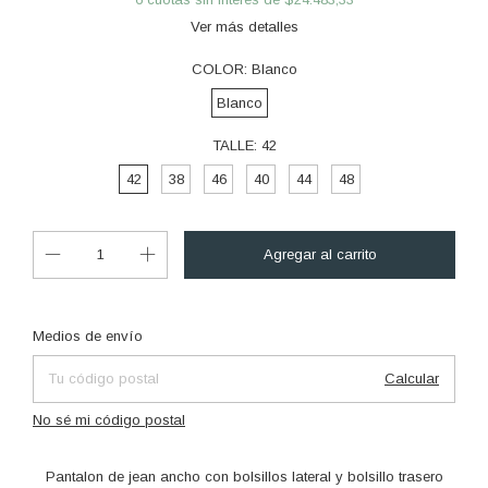
Ver más detalles
COLOR:
Blanco
Blanco
TALLE:
42
42
38
46
40
44
48
Cambiar CP
Entregas para el CP:
Medios de envío
Calcular
No sé mi código postal
Pantalon de jean ancho con bolsillos lateral y bolsillo trasero