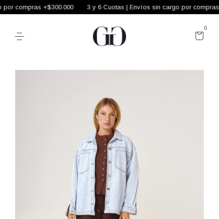
 por compras +$300.000
3 y 6 Cuotas | Envíos sin cargo por compras 
0