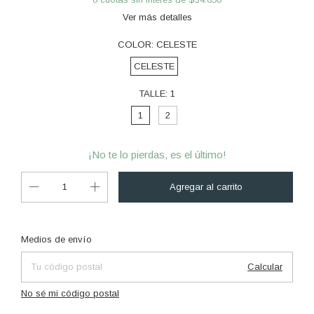
Ver más detalles
COLOR:
CELESTE
CELESTE
TALLE:
1
1
2
¡No te lo pierdas, es el último!
Cambiar CP
Entregas para el CP:
Medios de envío
Calcular
No sé mi código postal