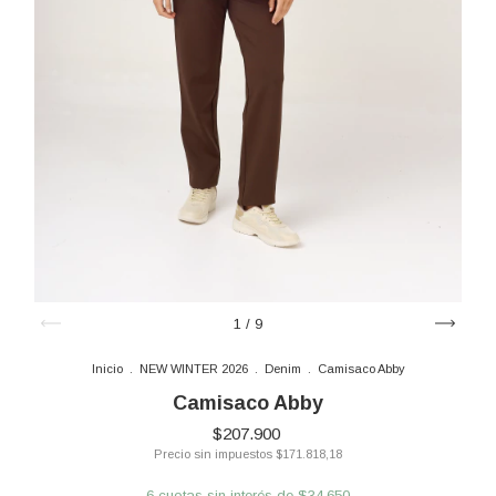
1
/
9
Inicio
.
NEW WINTER 2026
.
Denim
.
Camisaco Abby
Camisaco Abby
$207.900
Precio sin impuestos
$171.818,18
6
cuotas sin interés de
$34.650