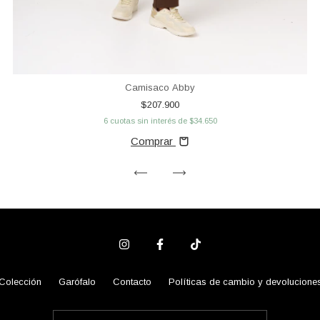
Camisaco Abby
$207.900
6
cuotas sin interés de
$34.650
Comprar
Colección
Garófalo
Contacto
Políticas de cambio y devolucione