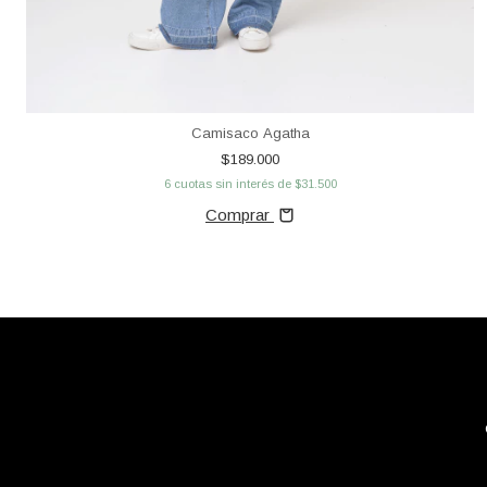
Camisaco Agatha
$189.000
6
cuotas sin interés de
$31.500
Comprar