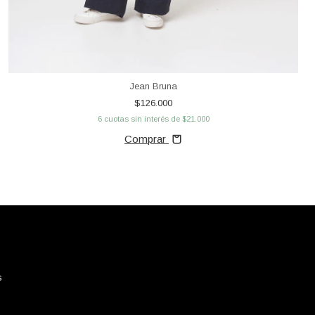
Jean Bruna
$126.000
6
cuotas sin interés de
$21.000
Comprar
s