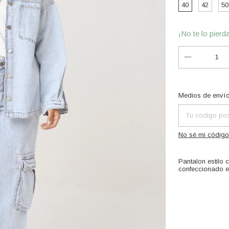
40
42
50
¡No te lo pierda
Entregas para el
Medios de enví
No sé mi código
Pantalon estilo c
confeccionado en