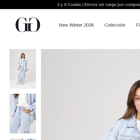
3 y 6 Cuotas | Envíos sin cargo por compras +$300.00
New Winter 2026
Colección
F