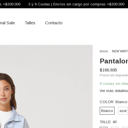
0
3 y 6 Cuotas | Envíos sin cargo por compras +$300.000
3 y 6 Cu
inal Sale
Talles
Contacto
Inicio
.
NEW WINT
Pantalo
$188.895
Precio sin impuest
6
cuotas sin int
Ver más detalles
COLOR:
Blanco
Blanco
azul
TALLE:
40