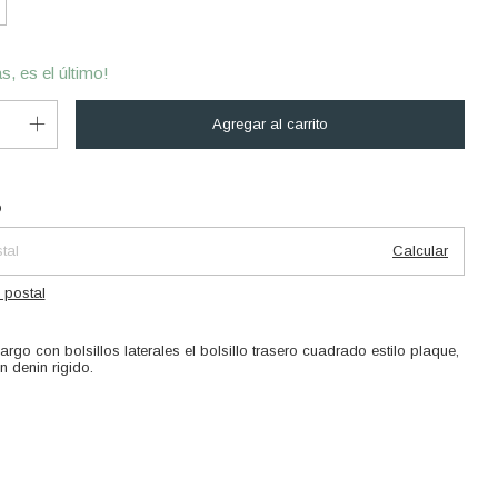
s, es el último!
Cambiar CP
 CP:
o
Calcular
 postal
argo con bolsillos laterales el bolsillo trasero cuadrado estilo plaque,
 denin rigido.