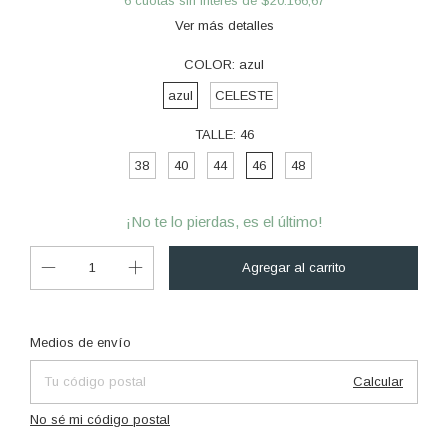
6
cuotas sin interés de
$20.166,67
Ver más detalles
COLOR:
azul
azul
CELESTE
TALLE:
46
38
40
44
46
48
¡No te lo pierdas, es el último!
Cambiar CP
Entregas para el CP:
Medios de envío
Calcular
No sé mi código postal