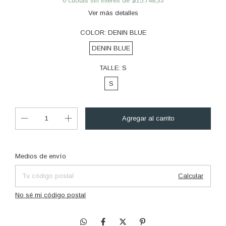
6
cuotas sin interés de
$15.748,33
Ver más detalles
COLOR:
DENIN BLUE
DENIN BLUE
TALLE:
S
S
Cambiar CP
Entregas para el CP:
Medios de envío
Calcular
No sé mi código postal