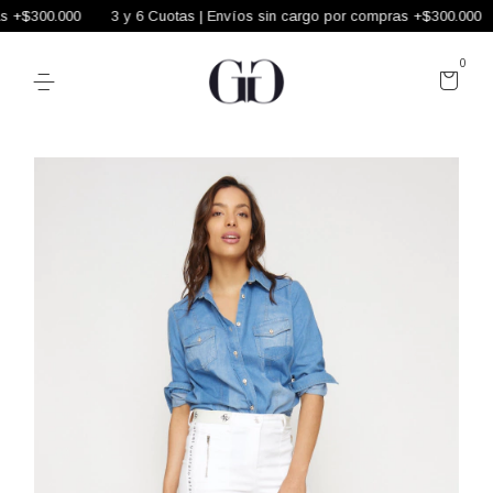
 +$300.000
3 y 6 Cuotas | Envíos sin cargo por compras +$300.000
0