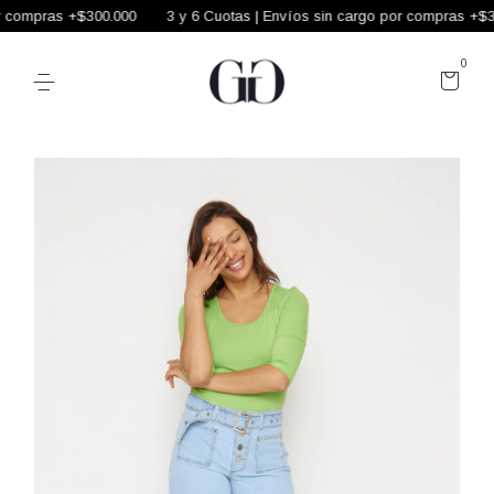
 compras +$300.000
3 y 6 Cuotas | Envíos sin cargo por compras +$30
0