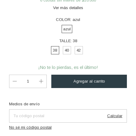
6
cuotas sin interés de
$20.000
Ver más detalles
COLOR:
azul
azul
TALLE:
38
38
40
42
¡No te lo pierdas, es el último!
Cambiar CP
Entregas para el CP:
Medios de envío
Calcular
No sé mi código postal