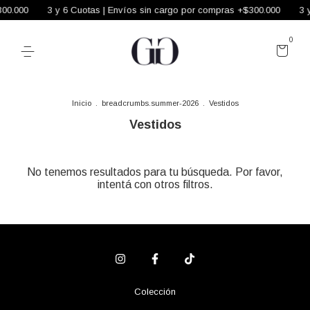
300.000
3 y 6 Cuotas | Envíos sin cargo por compras +$300.000
3 y
0
Inicio
.
breadcrumbs.summer-2026
.
Vestidos
Vestidos
No tenemos resultados para tu búsqueda. Por favor,
intentá con otros filtros.
Colección