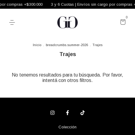
 por compras +$300.000
3 y 6 Cuotas | Envíos sin cargo por compras 
0
Inicio
.
breadcrumbs.summer-2026
.
Trajes
Trajes
No tenemos resultados para tu búsqueda. Por favor,
intentá con otros filtros.
Colección