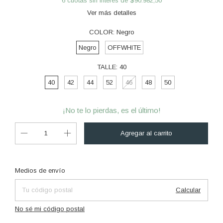
6
cuotas sin interés de
$90.982,50
Ver más detalles
COLOR:
Negro
Negro
OFFWHITE
TALLE:
40
40
42
44
52
46
48
50
¡No te lo pierdas, es el último!
Cambiar CP
Entregas para el CP:
Medios de envío
Calcular
No sé mi código postal