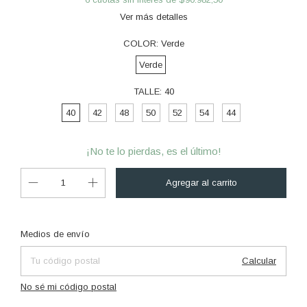
Ver más detalles
COLOR:
Verde
Verde
TALLE:
40
40
42
48
50
52
54
44
¡No te lo pierdas, es el último!
Cambiar CP
Entregas para el CP:
Medios de envío
Calcular
No sé mi código postal