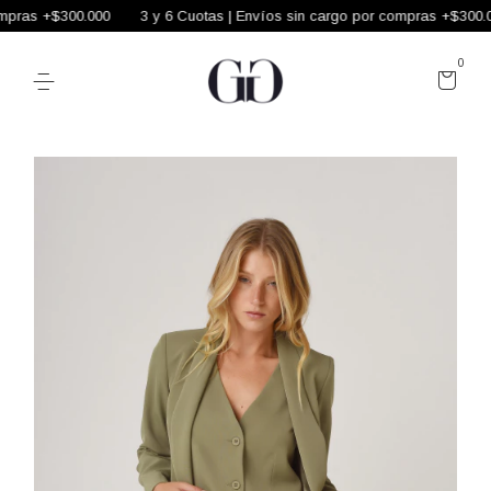
pras +$300.000
3 y 6 Cuotas | Envíos sin cargo por compras +$300.00
0