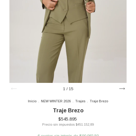
1
/
15
Inicio
.
NEW WINTER 2026
.
Trajes
.
Traje Brezo
Traje Brezo
$545.895
Precio sin impuestos
$451.152,89
6
cuotas sin interés de
$90.982,50