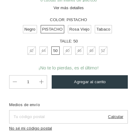
6
cuotas sin interés de
$86.650
Ver más detalles
COLOR:
PISTACHO
Negro
PISTACHO
Rosa Viejo
Tabaco
TALLE:
50
42
44
50
40
46
48
52
¡No te lo pierdas, es el último!
Cambiar CP
Entregas para el CP:
Medios de envío
Calcular
No sé mi código postal