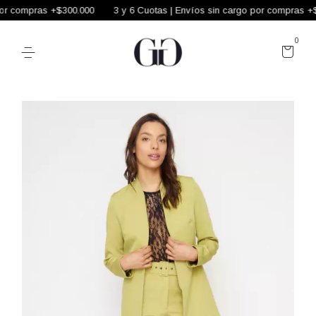
or compras +$300.000
3 y 6 Cuotas | Envíos sin cargo por compras +$3
0