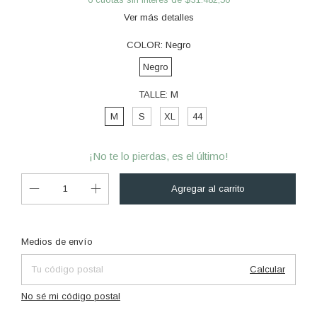
Ver más detalles
COLOR:
Negro
Negro
TALLE:
M
M
S
XL
44
¡No te lo pierdas, es el último!
Cambiar CP
Entregas para el CP:
Medios de envío
Calcular
No sé mi código postal