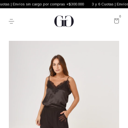
tas | Envíos sin cargo por compras +$300.000
3 y 6 Cuotas | Envíos 
0