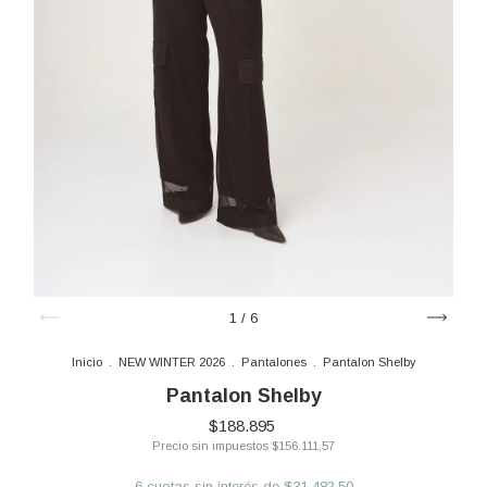
1
/
6
Inicio
.
NEW WINTER 2026
.
Pantalones
.
Pantalon Shelby
Pantalon Shelby
$188.895
Precio sin impuestos
$156.111,57
6
cuotas sin interés de
$31.482,50