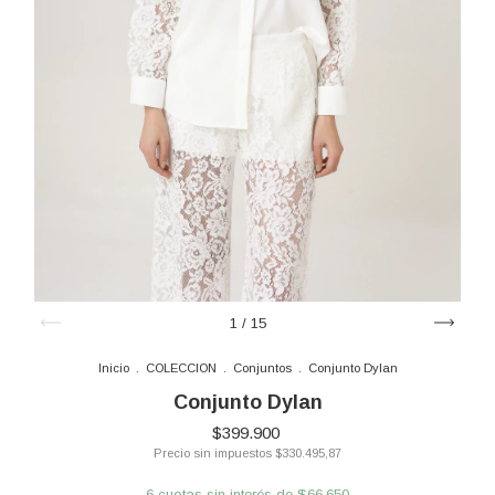
1
/
15
Inicio
.
COLECCION
.
Conjuntos
.
Conjunto Dylan
Conjunto Dylan
$399.900
Precio sin impuestos
$330.495,87
6
cuotas sin interés de
$66.650