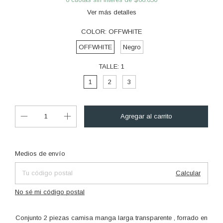
Ver más detalles
COLOR:
OFFWHITE
OFFWHITE
Negro
TALLE:
1
1
2
3
Cambiar CP
Entregas para el CP:
Medios de envío
Calcular
No sé mi código postal
Conjunto 2 piezas camisa manga larga transparente , forrado en