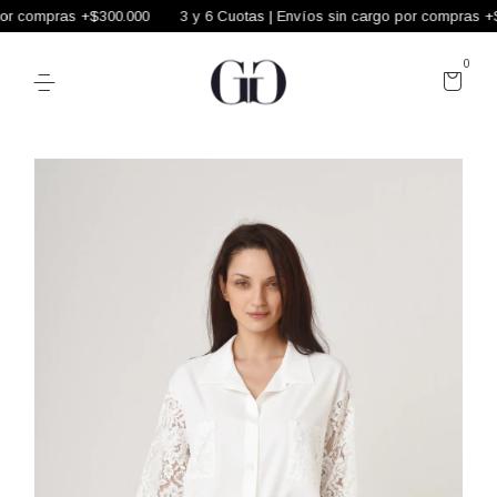
or compras +$300.000
3 y 6 Cuotas | Envíos sin cargo por compras +$3
0