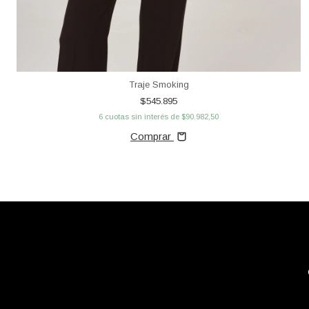
Traje Smoking
$545.895
6
cuotas sin interés de
$90.982,50
Comprar