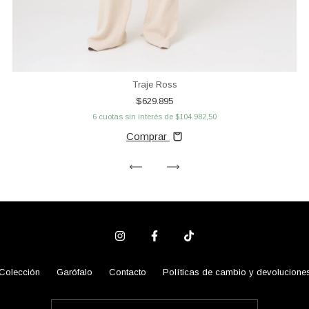
Traje Ross
$629.895
6
cuotas sin interés de
$104.982,50
Comprar
Colección
Garófalo
Contacto
Políticas de cambio y devolucione