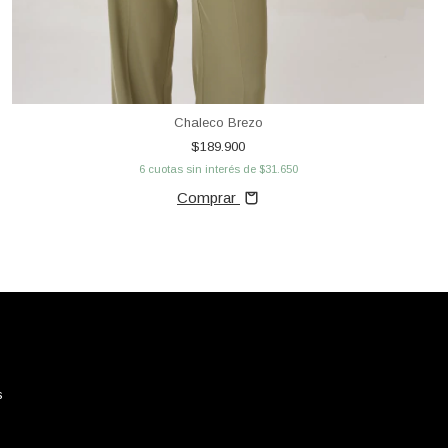
Chaleco Brezo
$189.900
6
cuotas sin interés de
$31.650
Comprar
s