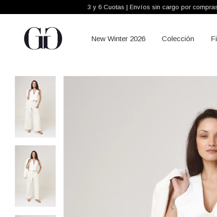
3 y 6 Cuotas | Envíos sin cargo por compras +$300.0
New Winter 2026
Colección
F