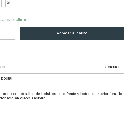
XL
s, es el último!
Cambiar CP
 CP:
o
Calcular
 postal
corto con detalles de bolsillos en el frente y botones, interior forrado
cionado en crepp sastrero.