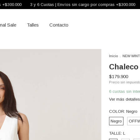
00
3 y 6 Cuotas | Envíos sin cargo por compras +$300.000
3 y 6 C
inal Sale
Talles
Contacto
Inicio
.
NEW WINT
Chaleco
$179.900
Precio sin impuest
6
cuotas sin int
Ver más detalles
COLOR:
Negro
Negro
OFFW
TALLE:
L