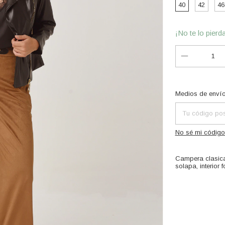
40
42
46
¡No te lo pierda
Entregas para el
Medios de enví
No sé mi código
Campera clasica 
solapa, interior