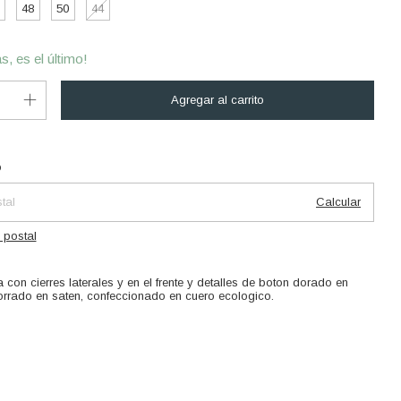
48
50
44
s, es el último!
Cambiar CP
 CP:
o
Calcular
 postal
con cierres laterales y en el frente y detalles de boton dorado en
 forrado en saten, confeccionado en cuero ecologico.