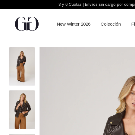
3 y 6 Cuotas | Envíos sin cargo por compras +$300.0
New Winter 2026
Colección
F