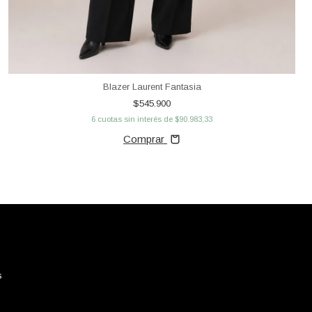
Blazer Laurent Fantasia
$545.900
6
cuotas sin interés de
$90.983,33
Comprar
s