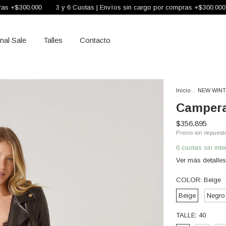
00
3 y 6 Cuotas | Envíos sin cargo por compras +$300.000
3 y 6 C
inal Sale
Talles
Contacto
Inicio
.
NEW WINT
Campera
$356.895
Precio sin impuest
6
cuotas sin int
Ver más detalles
COLOR:
Beige
Beige
Negro
TALLE:
40