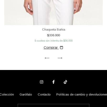
Chaqueta Bahia
$336.000
6
cuotas sin interés de
$56.000
Comprar
Colección
Garófalo
Contacto
Políticas de cambio y devolucione