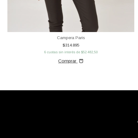
Campera Paris
$314.895
6
cuotas sin interés de
$52.482,50
Comprar