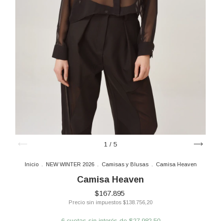
1
/
5
Inicio
.
NEW WINTER 2026
.
Camisas y Blusas
.
Camisa Heaven
Camisa Heaven
$167.895
Precio sin impuestos
$138.756,20
6
cuotas sin interés de
$27.982,50