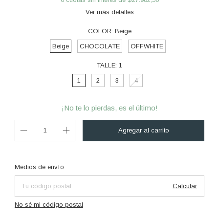
Ver más detalles
COLOR:
Beige
Beige
CHOCOLATE
OFFWHITE
TALLE:
1
1
2
3
4
¡No te lo pierdas, es el último!
Cambiar CP
Entregas para el CP:
Medios de envío
Calcular
No sé mi código postal