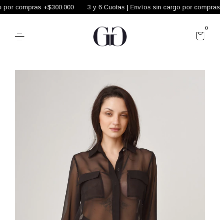
 por compras +$300.000
3 y 6 Cuotas | Envíos sin cargo por compras 
0