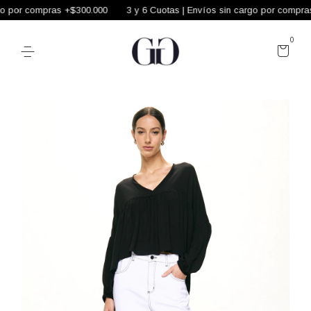
o por compras +$300.000
3 y 6 Cuotas | Envíos sin cargo por compras
0