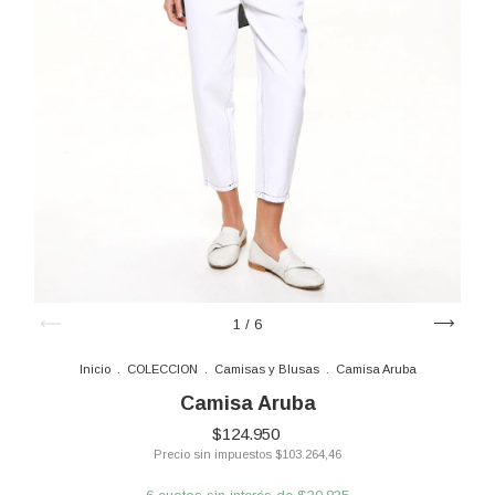
1
/
6
Inicio
.
COLECCION
.
Camisas y Blusas
.
Camisa Aruba
Camisa Aruba
$124.950
Precio sin impuestos
$103.264,46