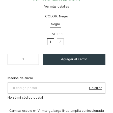
6
cuotas sin interés de
$20.825
Ver más detalles
COLOR:
Negro
Negro
TALLE:
1
1
2
Cambiar CP
Entregas para el CP:
Medios de envío
Calcular
No sé mi código postal
Camisa escote en V manga larga linea amplia confeccionada